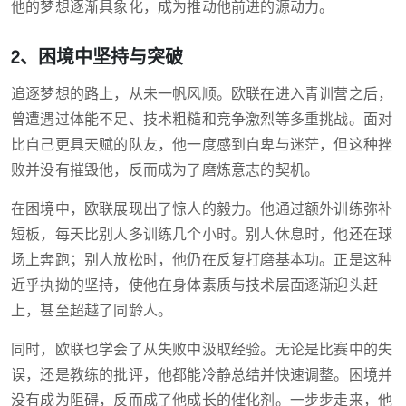
他的梦想逐渐具象化，成为推动他前进的源动力。
2、困境中坚持与突破
追逐梦想的路上，从未一帆风顺。欧联在进入青训营之后，
曾遭遇过体能不足、技术粗糙和竞争激烈等多重挑战。面对
比自己更具天赋的队友，他一度感到自卑与迷茫，但这种挫
败并没有摧毁他，反而成为了磨炼意志的契机。
在困境中，欧联展现出了惊人的毅力。他通过额外训练弥补
短板，每天比别人多训练几个小时。别人休息时，他还在球
场上奔跑；别人放松时，他仍在反复打磨基本功。正是这种
近乎执拗的坚持，使他在身体素质与技术层面逐渐迎头赶
上，甚至超越了同龄人。
同时，欧联也学会了从失败中汲取经验。无论是比赛中的失
误，还是教练的批评，他都能冷静总结并快速调整。困境并
没有成为阻碍，反而成了他成长的催化剂。一步步走来，他