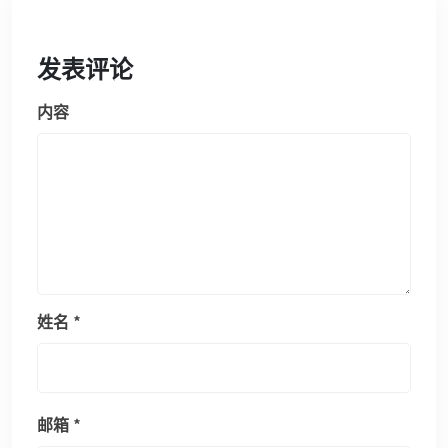
发表评论
内容
姓名
*
邮箱
*