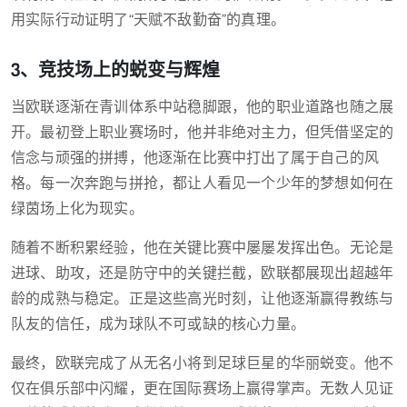
用实际行动证明了“天赋不敌勤奋”的真理。
3、竞技场上的蜕变与辉煌
当欧联逐渐在青训体系中站稳脚跟，他的职业道路也随之展
开。最初登上职业赛场时，他并非绝对主力，但凭借坚定的
信念与顽强的拼搏，他逐渐在比赛中打出了属于自己的风
格。每一次奔跑与拼抢，都让人看见一个少年的梦想如何在
绿茵场上化为现实。
随着不断积累经验，他在关键比赛中屡屡发挥出色。无论是
进球、助攻，还是防守中的关键拦截，欧联都展现出超越年
龄的成熟与稳定。正是这些高光时刻，让他逐渐赢得教练与
队友的信任，成为球队不可或缺的核心力量。
最终，欧联完成了从无名小将到足球巨星的华丽蜕变。他不
仅在俱乐部中闪耀，更在国际赛场上赢得掌声。无数人见证