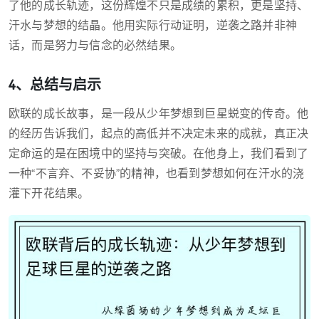
了他的成长轨迹，这份辉煌不只是成绩的累积，更是坚持、
汗水与梦想的结晶。他用实际行动证明，逆袭之路并非神
话，而是努力与信念的必然结果。
4、总结与启示
欧联的成长故事，是一段从少年梦想到巨星蜕变的传奇。他
的经历告诉我们，起点的高低并不决定未来的成就，真正决
定命运的是在困境中的坚持与突破。在他身上，我们看到了
一种“不言弃、不妥协”的精神，也看到梦想如何在汗水的浇
灌下开花结果。