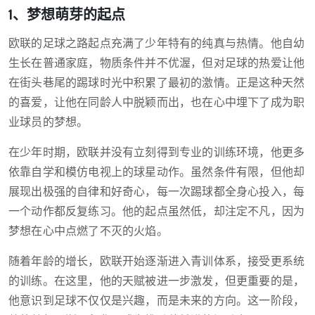
1、梦想萌芽的起点
欧联的足球之路起点充满了少年特有的纯真与热情。他自幼
生长在普通家庭，物质条件并不优渥，但对足球的热爱让他
在街头巷尾的踢球时光中积累了最初的激情。正是这种天然
的喜爱，让他在同龄人中脱颖而出，也在心中埋下了成为职
业球员的梦想。
在少年时期，欧联并没有立刻得到专业的训练环境，他更多
依靠自学和模仿电视上的球星动作。虽然条件有限，但他却
展现出极强的自律和好奇心，每一次踢球都全身心投入，每
一个动作都反复练习。他的起点虽然低，却注定不凡，因为
梦想在心中点燃了不灭的火焰。
随着年龄的增长，欧联开始逐渐进入青训体系，接受更系统
的训练。在这里，他的天赋被进一步激发，但更重要的是，
他意识到足球不仅仅是兴趣，而是未来的方向。这一阶段，