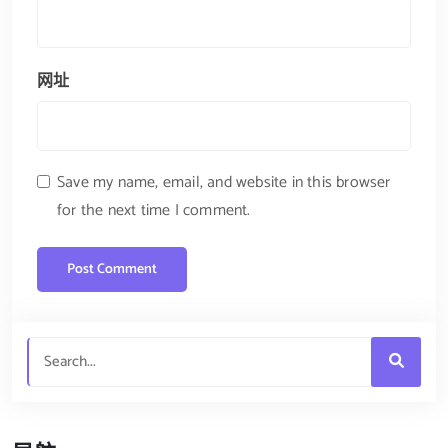
网址
Save my name, email, and website in this browser
for the next time I comment.