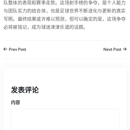
队整体的表现和赛季走势。这场射手榜的争夺，是个人能力
与团队实力的结合体，也是足球世界不断进化与更新的真实
写照。最终结果或许难以预测，但可以确定的是，这场争夺
必将被铭记，成为球迷津津乐道的话题。
Prev Post
Next Post
发表评论
内容