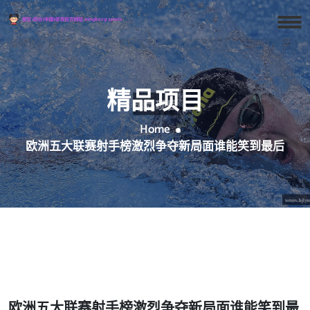
精品项目
Home
欧洲五大联赛射手榜激烈争夺新局面谁能笑到最后
欧洲五大联赛射手榜激烈争夺新局面谁能笑到最