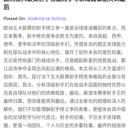
后
Posted On:
2026-05-14 15:10:32
欧洲五大联赛的射手榜之争一直是全球球迷瞩目的焦点，而
在本赛季，射手榜的竞争态势尤为激烈。来自英超、西甲、
德甲、意甲和法甲的顶级射手们，凭借各自的稳定进球能力
和在球队战术中的核心地位，展开了前所未有的激烈较量。
无论是传统豪门的锋线杀手，还是崛起新星的锐意挑战，都
让这场争夺呈现出风起云涌的格局。本文将从三大方面进行
剖析：首先，探讨当下五大联赛射手榜竞争格局的全貌与背
后原因；其次，分析顶级射手们在技战术层面的独特优势以
及各自球队对他们的依赖程度；最后，展望本赛季射手王的
最终归属，预测谁能笑到最后。通过全景化的梳理和深入的
解析，我们不仅能理解射手榜之争的表象，更能体会其中蕴
含的足球哲学与时代变迁。射手的较量，不仅关乎进球数
据，更是一场团队、个人与历史的多重较量，最终的结局将