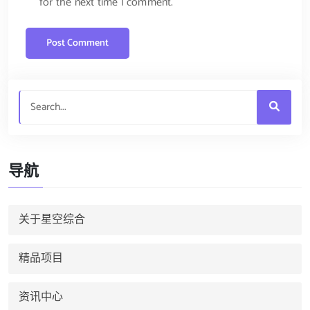
for the next time I comment.
导航
关于星空综合
精品项目
资讯中心