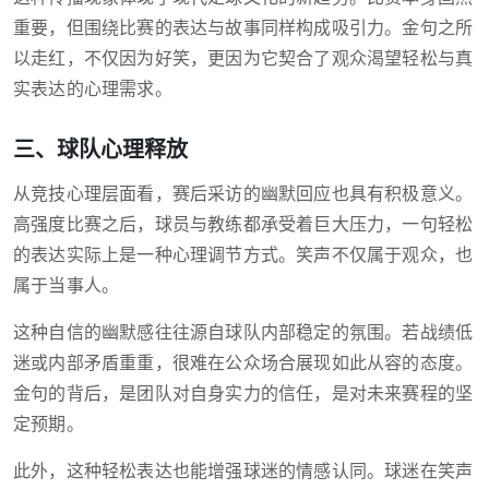
重要，但围绕比赛的表达与故事同样构成吸引力。金句之所
以走红，不仅因为好笑，更因为它契合了观众渴望轻松与真
实表达的心理需求。
三、球队心理释放
从竞技心理层面看，赛后采访的幽默回应也具有积极意义。
高强度比赛之后，球员与教练都承受着巨大压力，一句轻松
的表达实际上是一种心理调节方式。笑声不仅属于观众，也
属于当事人。
这种自信的幽默感往往源自球队内部稳定的氛围。若战绩低
迷或内部矛盾重重，很难在公众场合展现如此从容的态度。
金句的背后，是团队对自身实力的信任，是对未来赛程的坚
定预期。
此外，这种轻松表达也能增强球迷的情感认同。球迷在笑声