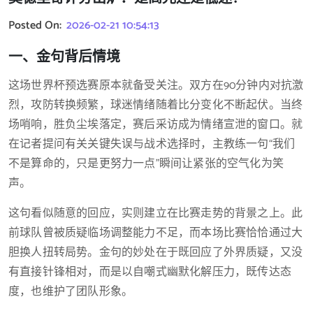
Posted On:
2026-02-21 10:54:13
一、金句背后情境
这场世界杯预选赛原本就备受关注。双方在90分钟内对抗激
烈，攻防转换频繁，球迷情绪随着比分变化不断起伏。当终
场哨响，胜负尘埃落定，赛后采访成为情绪宣泄的窗口。就
在记者提问有关关键失误与战术选择时，主教练一句“我们
不是算命的，只是更努力一点”瞬间让紧张的空气化为笑
声。
这句看似随意的回应，实则建立在比赛走势的背景之上。此
前球队曾被质疑临场调整能力不足，而本场比赛恰恰通过大
胆换人扭转局势。金句的妙处在于既回应了外界质疑，又没
有直接针锋相对，而是以自嘲式幽默化解压力，既传达态
度，也维护了团队形象。