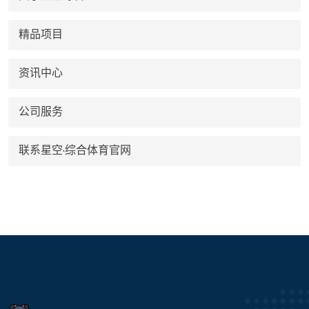
精品项目
资讯中心
公司服务
联系星空·综合体育官网