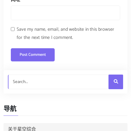
Save my name, email, and website in this browser
for the next time I comment.
导航
关于星空综合