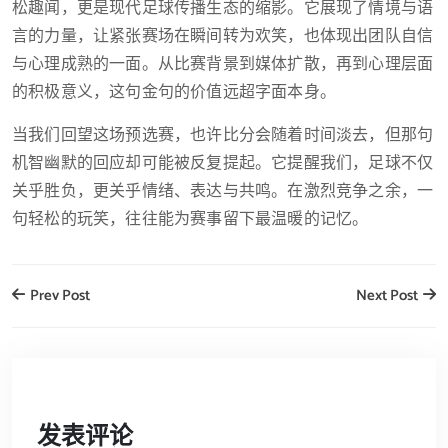
松趣闻，更是现代足球传播生态的缩影。它展现了情境与语
言的力量，让紧张赛场在瞬间转为欢笑，也体现出团队自信
与心理成熟的一面。从比赛背景到媒体扩散，再到心理层面
的积极意义，这句金句的价值远超字面本身。
当我们回望这场预选赛，也许比分会随着时间淡去，但那句
机智幽默的回应却可能被反复提起。它提醒我们，足球不仅
关乎胜负，更关乎情绪、表达与共鸣。在激烈竞争之余，一
句轻松的玩笑，往往能为赛事留下最温暖的记忆。
Prev Post
Next Post
发表评论