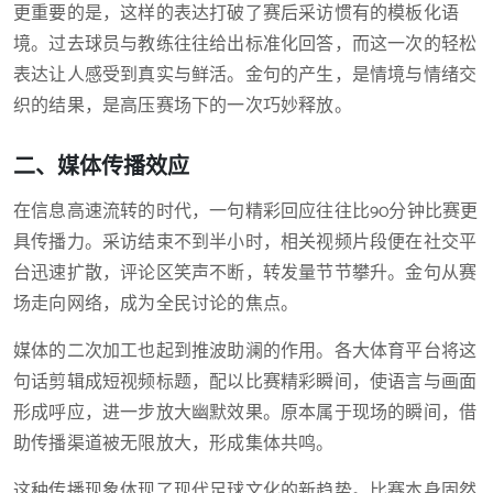
更重要的是，这样的表达打破了赛后采访惯有的模板化语
境。过去球员与教练往往给出标准化回答，而这一次的轻松
表达让人感受到真实与鲜活。金句的产生，是情境与情绪交
织的结果，是高压赛场下的一次巧妙释放。
二、媒体传播效应
在信息高速流转的时代，一句精彩回应往往比90分钟比赛更
具传播力。采访结束不到半小时，相关视频片段便在社交平
台迅速扩散，评论区笑声不断，转发量节节攀升。金句从赛
场走向网络，成为全民讨论的焦点。
媒体的二次加工也起到推波助澜的作用。各大体育平台将这
句话剪辑成短视频标题，配以比赛精彩瞬间，使语言与画面
形成呼应，进一步放大幽默效果。原本属于现场的瞬间，借
助传播渠道被无限放大，形成集体共鸣。
这种传播现象体现了现代足球文化的新趋势。比赛本身固然