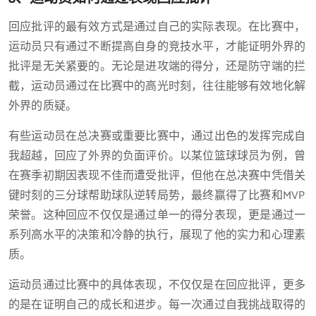
回应批评的最有效方式是通过自己的实际表现。在比赛中，
运动员只有通过不断提高自身的竞技水平，才能证明外界的
批评是无关紧要的。无论是进攻端的得分，还是防守端的拦
截，运动员通过在比赛中的高光时刻，往往能够有效地化解
外界的质疑。
有些运动员在总决赛或重要比赛中，通过出色的发挥完成自
我超越，回应了外界的负面评价。以某位篮球球员为例，曾
在赛季初期因表现不佳而遭受批评，但他在总决赛中凭借关
键时刻的三分球帮助球队逆转局势，最终赢得了比赛和MVP
荣誉。这种回应不仅仅是通过单一的得分表现，更是通过一
系列高水平的决策和冷静的执行，展现了他的实力和心理素
质。
运动员通过比赛中的具体表现，不仅仅是在回应批评，更多
的是在证明自己的成长和进步。每一次通过自我挑战取得的