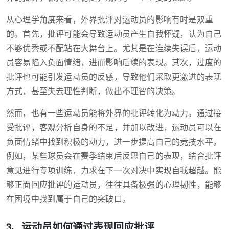
从心理学角度来看，外界批评对运动员的影响有时是双重
的。首先，批评可能会导致运动员产生自我怀疑，认为自己
不够优秀或不配站在大舞台上。尤其是在连续失误后，运动
员容易陷入负面情绪，进而影响后续的表现。其次，过度的
批评也可能引发运动员的反感，导致他们采取更激进的表现
方式，甚至失去理性判断，做出不理智的决策。
然而，也有一些运动员能将外界的批评转化为动力。通过接
受批评，客观分析自身的不足，并加以改进，运动员可以在
负面情绪中找到积极的动力，进一步提高自己的竞技水平。
例如，某些球员会在赛季结束后反思自己的表现，结合批评
意见进行专项训练，力求在下一次对决中实现自我超越。能
够正面回应批评的运动员，往往具备极强的心理韧性，能够
在困境中找到属于自己的突破口。
3、运动员如何通过表现回应批评