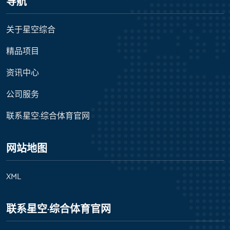
导航
关于星空综合
精品项目
资讯中心
公司服务
联系星空·综合体育官网
网站地图
XML
联系星空·综合体育官网