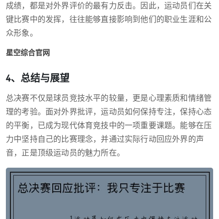
成绩，都是对外界评价的最有力反击。因此，运动员们在关
键比赛中的发挥，往往能够直接影响到他们的职业生涯和公
众形象。
星空综合官网
4、总结与展望
总决赛不仅是球员竞技水平的较量，更是心理素质和情绪管
理的考验。面对外界批评，运动员如何保持专注，保持心态
的平衡，已成为现代体育竞技中的一项重要课题。能够在压
力中坚持自己的比赛理念，并通过实际行动回应外界的声
音，正是顶级运动员的魅力所在。