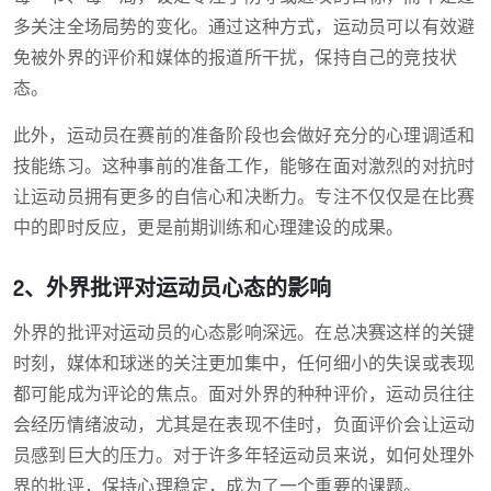
多关注全场局势的变化。通过这种方式，运动员可以有效避
免被外界的评价和媒体的报道所干扰，保持自己的竞技状
态。
此外，运动员在赛前的准备阶段也会做好充分的心理调适和
技能练习。这种事前的准备工作，能够在面对激烈的对抗时
让运动员拥有更多的自信心和决断力。专注不仅仅是在比赛
中的即时反应，更是前期训练和心理建设的成果。
2、外界批评对运动员心态的影响
外界的批评对运动员的心态影响深远。在总决赛这样的关键
时刻，媒体和球迷的关注更加集中，任何细小的失误或表现
都可能成为评论的焦点。面对外界的种种评价，运动员往往
会经历情绪波动，尤其是在表现不佳时，负面评价会让运动
员感到巨大的压力。对于许多年轻运动员来说，如何处理外
界的批评，保持心理稳定，成为了一个重要的课题。