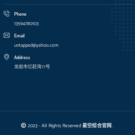
Phone
13594780103
Email
untapped@yahoo.com
Address
龙岩市亿赶湾77号
2023 - All Rights Reserved
星空综合官网
.