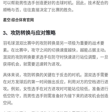
可以帮助男性选手创造更好的击球时机。因此，技术配合的
顺畅与否，往往直接决定了比赛的胜负。
星空·综合体育官网
3、攻防转换与应对策略
羽毛球混双比赛中的攻防转换是另一项极为重要的战术要
素。在比赛中，攻守之间的切换速度越快，越能占据主动。
混双的攻防转换要求选手在防守时快速进行站位调整，一旦
获得机会，就需要迅速转为进攻。
具体来说，攻防转换的关键在于反击的时机。混双选手需要
在对方发球后的第一时间做出反应，利用对方的空档进行进
攻。例如，女性选手在对方进攻时可能站位较低，准备进行
低空防守，而男性选手则需准备好为接下来的进攻机会创造
空间。