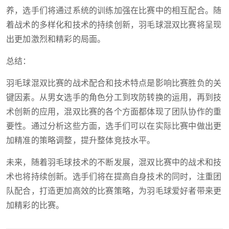
养，选手们将通过系统的训练加强在比赛中的相互配合。随
着战术的多样化和技术的持续创新，羽毛球混双比赛将呈现
出更加激烈和精彩的局面。
总结：
羽毛球混双比赛的战术配合和技术特点是影响比赛胜负的关
键因素。从男女选手的角色分工到攻防转换的运用，再到技
术创新的应用，混双比赛的各个方面都体现了团队协作的重
要性。通过分析这些方面，选手们可以在实际比赛中做出更
加精准的策略调整，提升整体竞技水平。
未来，随着羽毛球技术的不断发展，混双比赛中的战术和技
术也将持续创新。选手们将在提高自身技术的同时，注重团
队配合，打造更加高效的比赛策略，为羽毛球爱好者带来更
加精彩的比赛。