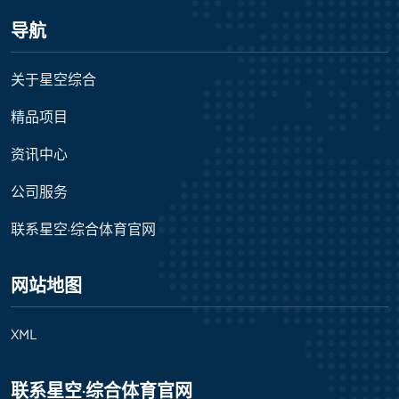
导航
关于星空综合
精品项目
资讯中心
公司服务
联系星空·综合体育官网
网站地图
XML
联系星空·综合体育官网