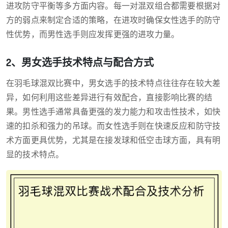
进攻防守平衡等多方面内容。每一对混双组合都需要根据对
方的弱点来制定合适的策略，在进攻时确保女性选手的防守
性优势，而男性选手则应发挥更强的进攻力量。
2、男女选手技术特点与配合方式
在羽毛球混双比赛中，男女选手的技术特点往往存在较大差
异，如何利用这些差异进行有效配合，直接影响比赛的结
果。男性选手通常具备更强的发力能力和攻击性技术，如快
速的扣杀和强力的吊球。而女性选手则在快速反应和防守技
术方面更具优势，尤其是在接发球和低空击球方面，具有明
显的技术特点。