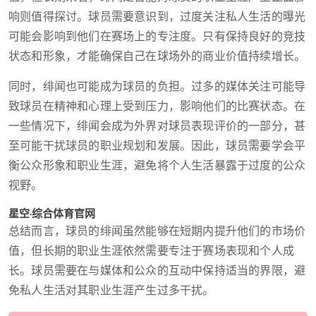
响则值得探讨。球员需要意识到，过度关注私人生活的曝光
可能会影响到他们在赛场上的专注度。只有保持良好的竞技
状态和形象，才能确保自己在球场外的商业价值持续增长。
同时，绯闻也可能成为球员的负担。过多的媒体关注可能导
致球员在精神和心理上受到压力，影响他们的比赛状态。在
一些情况下，绯闻会成为外界对球员表现评价的一部分，甚
至可能干扰球员的职业规划和发展。因此，球员需要学会平
衡公众形象和职业生涯，避免将个人生活暴露于过度的公众
视野。
星空·综合体育官网
总结而言，球员的绯闻虽然能够在短期内提升他们的市场价
值，但长期的职业生涯依然需要专注于赛场表现和个人成
长。球员需要在与媒体和公众的互动中保持适当的界限，避
免私人生活对其职业生涯产生过多干扰。