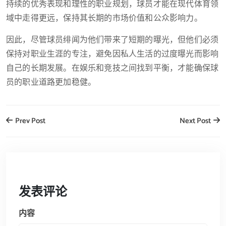
持续的优秀表现和理性的职业规划，球员才能在现代体育领
域中走得更远，保持其长期的市场价值和公众影响力。
因此，尽管球员绯闻为他们带来了短期的曝光，但他们必须
保持对职业生涯的专注，避免因私人生活的过度曝光而影响
自己的长期发展。在娱乐和竞技之间找到平衡，才能确保球
员的职业道路更加稳健。
Prev Post
Next Post
发表评论
内容