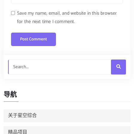
Save my name, email, and website in this browser
for the next time I comment.
导航
关于星空综合
精品项目