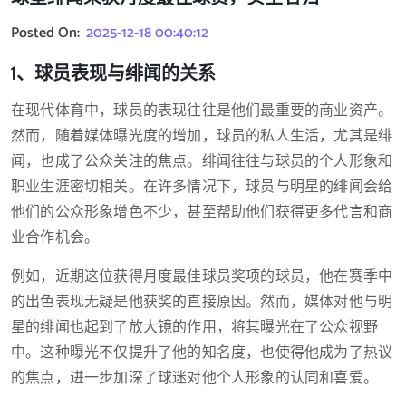
Posted On:
2025-12-18 00:40:12
1、球员表现与绯闻的关系
在现代体育中，球员的表现往往是他们最重要的商业资产。
然而，随着媒体曝光度的增加，球员的私人生活，尤其是绯
闻，也成了公众关注的焦点。绯闻往往与球员的个人形象和
职业生涯密切相关。在许多情况下，球员与明星的绯闻会给
他们的公众形象增色不少，甚至帮助他们获得更多代言和商
业合作机会。
例如，近期这位获得月度最佳球员奖项的球员，他在赛季中
的出色表现无疑是他获奖的直接原因。然而，媒体对他与明
星的绯闻也起到了放大镜的作用，将其曝光在了公众视野
中。这种曝光不仅提升了他的知名度，也使得他成为了热议
的焦点，进一步加深了球迷对他个人形象的认同和喜爱。