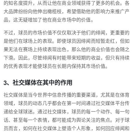
的知名度提升，从而让他在商业领域获得了更多的机会。各
大品牌纷纷向他伸出橄榄枝，希望借助他的影响力来推广产
品，这无疑增加了他在商业市场中的价值。
不过，球员的市场价值不仅仅取决于他们的绯闻，更重要的
是他们在球场上的表现。即使球员因绯闻而短暂走红，但如
果无法在赛场上持续表现出色，那么他的商业价值也会随之
下滑。因此，尽管绯闻有时能带来短期的收益，但只有持续
的优秀表现才能使球员在长期内保持其市场价值。
3、社交媒体在其中的作用
社交媒体是当今世界中信息传播的重要渠道，尤其是在体育
领域，球员的动态几乎都会在第一时间通过社交媒体平台传
递给全球球迷。通过社交媒体，球员的每一个动作、每一句
话、甚至每一个表情，都可能成为舆论关注的焦点。对于球
员而言，如何在社交媒体上塑造个人形象，如何回应绯闻和