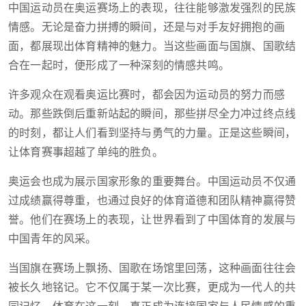
中国运动员在奥运赛场上的表现，往往能够激发强烈的民族
情感。无论是奋力拼搏的瞬间，还是与对手友好拥抱的画
面，都展现出体育精神的魅力。当这些画面与国旗、国歌结
合在一起时，便形成了一种深刻的情感共鸣。
许多观众在观看奥运比赛时，都会因为运动员的努力而感
动。那些跌倒后重新站起的瞬间，那些拼尽全力冲过终点线
的时刻，都让人们看到坚持与勇气的力量。正是这些瞬间，
让体育赛事超越了单纯的胜负。
奥运会也成为展示国家形象的重要舞台。中国运动员不仅通
过成绩赢得尊重，也通过良好的体育道德和团队精神赢得赞
誉。他们在赛场上的表现，让世界看到了中国体育的发展与
中国青年的风采。
当国旗在赛场上飘扬、国歌在场馆里回荡，这种画面往往会
被长久地铭记。它不仅属于某一次比赛，更成为一代人的共