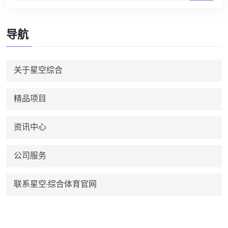
导航
关于星空综合
精品项目
资讯中心
公司服务
联系星空·综合体育官网