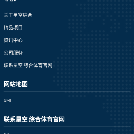
关于星空综合
精品项目
资讯中心
公司服务
联系星空·综合体育官网
网站地图
XML
联系星空·综合体育官网