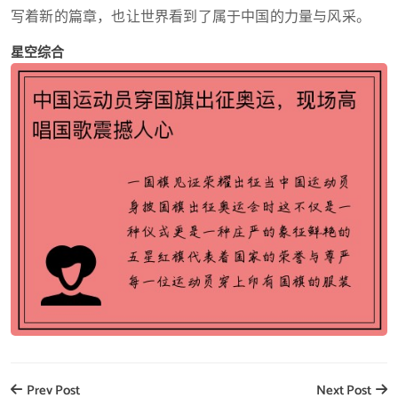
写着新的篇章，也让世界看到了属于中国的力量与风采。
星空综合
Prev Post
Next Post