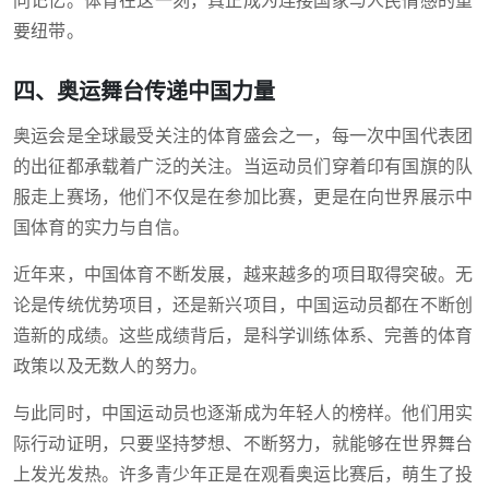
同记忆。体育在这一刻，真正成为连接国家与人民情感的重
要纽带。
四、奥运舞台传递中国力量
奥运会是全球最受关注的体育盛会之一，每一次中国代表团
的出征都承载着广泛的关注。当运动员们穿着印有国旗的队
服走上赛场，他们不仅是在参加比赛，更是在向世界展示中
国体育的实力与自信。
近年来，中国体育不断发展，越来越多的项目取得突破。无
论是传统优势项目，还是新兴项目，中国运动员都在不断创
造新的成绩。这些成绩背后，是科学训练体系、完善的体育
政策以及无数人的努力。
与此同时，中国运动员也逐渐成为年轻人的榜样。他们用实
际行动证明，只要坚持梦想、不断努力，就能够在世界舞台
上发光发热。许多青少年正是在观看奥运比赛后，萌生了投