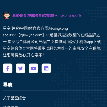
星空·综合(中国)体育官方网站-xingkong
sports✅【bjlywyhb.com】✅是世界最受欢迎的在线品牌之
一,星空综合体育公司产品广泛,提供网页版/手机版app下载,
星空综合体育官网将秉承以服务为唯一的宗旨,安全有保障,
让您玩得放心,开心娱乐！
导航
关于星空综合