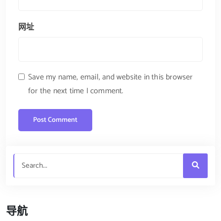
网址
Save my name, email, and website in this browser
for the next time I comment.
导航