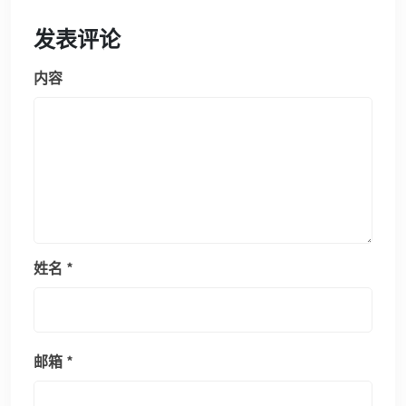
发表评论
内容
姓名
*
邮箱
*